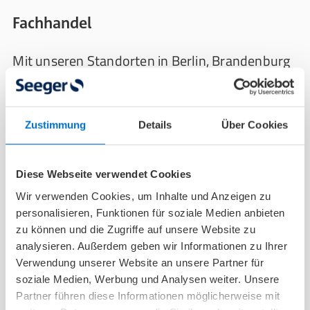
Fachhandel
Mit unseren Standorten in Berlin, Brandenburg
und Sachsen-Anhalt bilden unsere Filialen das
Herzstück unseres Sanitätshauses. Direkt am
Kunden vermitteln unsere Verkäufer und
Zustimmung
Details
Über Cookies
Kaufmänner im Einzelhandel unser
kompetentes Wissen und Beraten
bedürfnisorientiert. Als Praktikant begleitest du
Diese Webseite verwendet Cookies
unsere Verkäufer*innen in der Filiale und
Wir verwenden Cookies, um Inhalte und Anzeigen zu
bekommst einen Einblick in den Arbeitsalltag,
personalisieren, Funktionen für soziale Medien anbieten
zu können und die Zugriffe auf unsere Website zu
zu dem nicht nur der Verkauf zählt, sondern
analysieren. Außerdem geben wir Informationen zu Ihrer
auch kreative Aufgaben wie die Planung und
Verwendung unserer Website an unsere Partner für
Umsetzung von Werbeaktionen.
soziale Medien, Werbung und Analysen weiter. Unsere
Partner führen diese Informationen möglicherweise mit